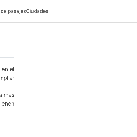
de pasajes
Ciudades
 en el
mpliar
 a mas
ienen