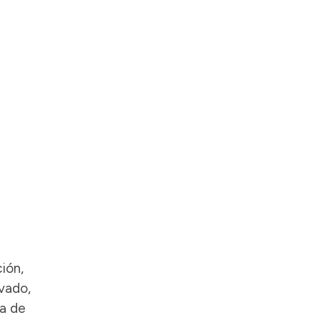
ión,
avado,
ra de