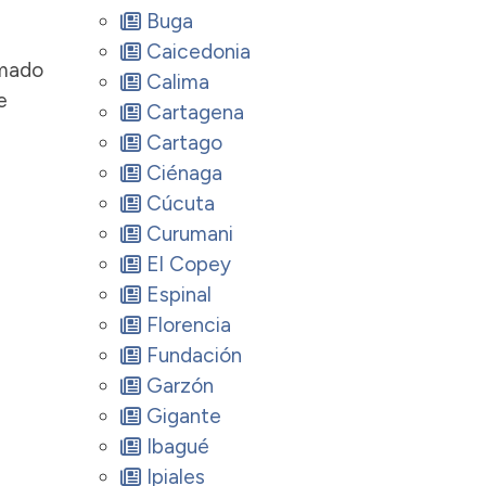
Buga
Caicedonia
imado
Calima
e
Cartagena
Cartago
Ciénaga
Cúcuta
Curumani
El Copey
Espinal
Florencia
Fundación
Garzón
Gigante
Ibagué
Ipiales