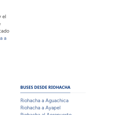
 el
e
stado
a a
BUSES DESDE RIOHACHA
Riohacha a Aguachica
Riohacha a Ayapel
Riohacha al Aeropuerto