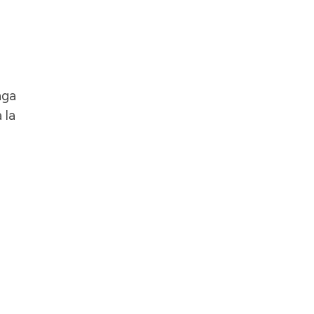
nga
 la