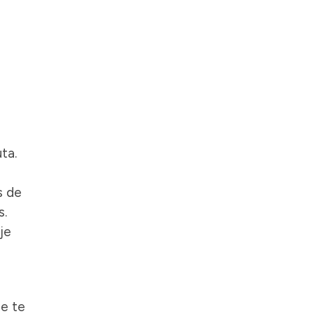
ta.
s de
s.
je
ue te