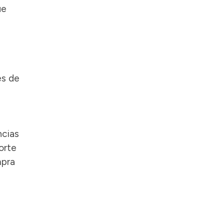
ue
es de
ncias
orte
mpra