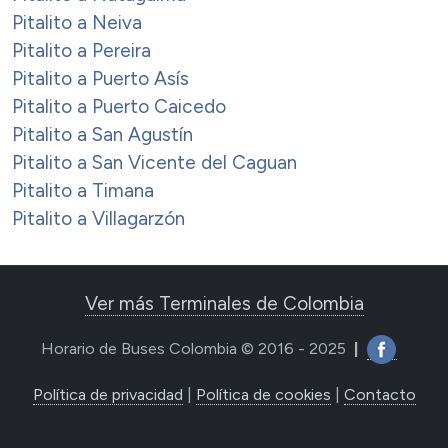
Pitalito a Neiva
Pitalito a Pereira
Pitalito a Puerto Asís
Pitalito a Puerto Caicedo
Pitalito a San Agustín
Pitalito a San Vicente del Caguan
Pitalito a Timana
Pitalito a Villagarzón
Ver más Terminales de Colombia
Horario de Buses Colombia © 2016 - 2025
|
Política de privacidad
|
Política de cookies
|
Contacto