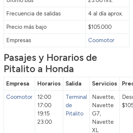
Ultimo bus
23:00 hrs.
Frecuencia de salidas
4 al día aprox.
Precio más bajo
$105.000
Empresas
Coomotor
Pasajes y Horarios de
Pitalito a Honda
Empresa
Horarios
Salida
Servicios
Pre
Coomotor
12:00
Terminal
Navette,
Des
17:00
de
Navette
$10
19:15
Pitalito
G7,
23:00
Navette
XL