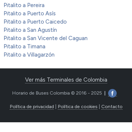
Pitalito a Pereira
Pitalito a Puerto Asís
Pitalito a Puerto Caicedo
Pitalito a San Agustín
Pitalito a San Vicente del Caguan
Pitalito a Timana
Pitalito a Villagarzón
Ver más Terminales de Colombia
Horario de Buses Colombia © 2016 - 2025
|
Política de privacidad
|
Política de cookies
|
Contacto