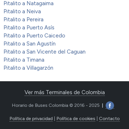
Pitalito a Natagaima
Pitalito a Neiva
Pitalito a Pereira
Pitalito a Puerto Asís
Pitalito a Puerto Caicedo
Pitalito a San Agustín
Pitalito a San Vicente del Caguan
Pitalito a Timana
Pitalito a Villagarzón
Ver más Terminales de Colombia
Horario de Buses Colombia © 2016 - 2025
|
Política de privacidad
|
Política de cookies
|
Contacto