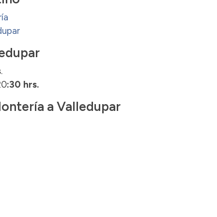
ía
dupar
ledupar
s
.
20
:30 hrs.
Montería a Valledupar