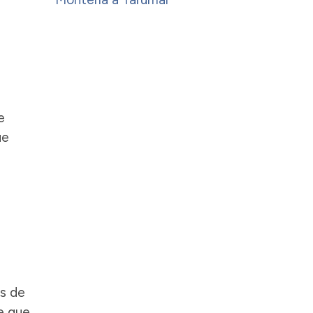
e
ue
as de
te que