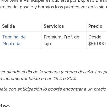
 Montería a Valledupar es cubierta por Expreso Brasil
recios del pasaje y horarios loss puedes ver en la sig
Salida
Servicios
Precio
Terminal de
Premium, Pref. de
Desde
Montería
lujo
$86.000
ependiendo el día de la semana y epoca del año.
Los p
n incrementar hasta en un 15% o 20%.
ete con anticipación lo podrás encontrar a un preci
tino