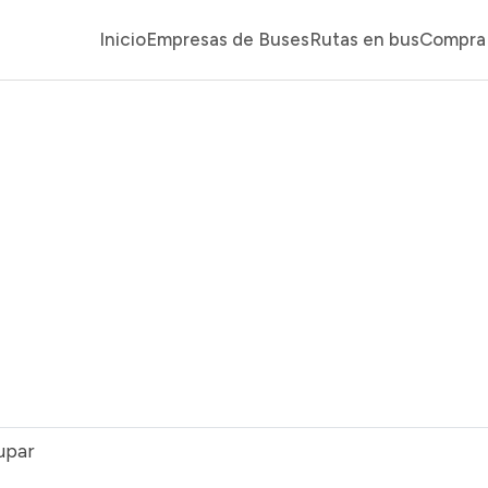
Inicio
Empresas de Buses
Rutas en bus
Compra 
upar