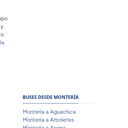
mpo
 y
o.
a.
BUSES DESDE MONTERÍA
Montería a Aguachica
Montería a Arboletes
Montería a Arjona