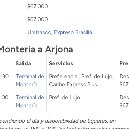
$67.000
$67.000
Unitrasco
,
Expreso Brasilia
Monteria a Arjona
Salida
Servicios
Pre
1:30
Terminal de
Preferencial, Pref. de Lujo,
Des
Montería
Caribe Express Plus
$67
3:00
Terminal de
Pref. de Lujo
Des
Montería
$67
pendiendo el día y disponibilidad de tiquetes, en
hasta en un 15% o 20% las tarifas.En muchas empres