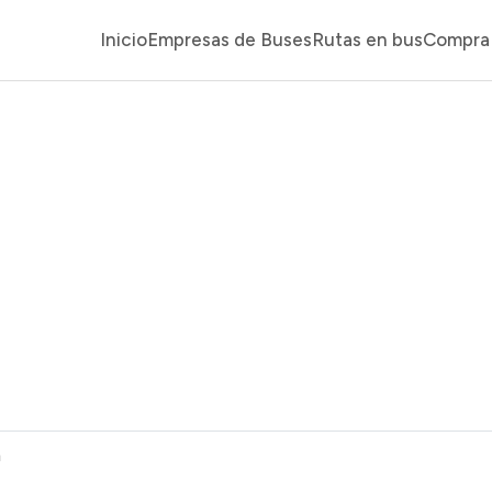
Inicio
Empresas de Buses
Rutas en bus
Compra 
a