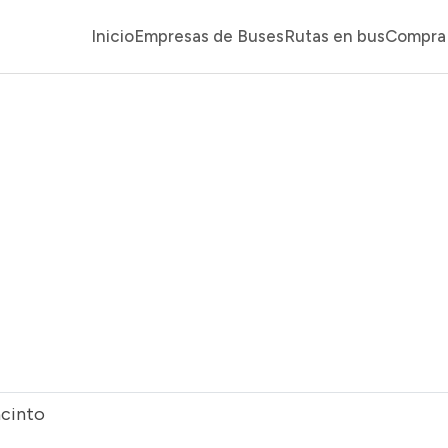
Inicio
Empresas de Buses
Rutas en bus
Compra 
acinto