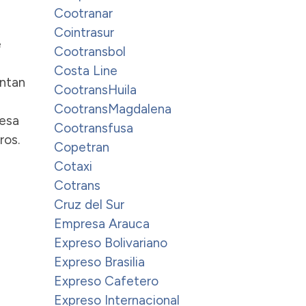
Cootranar
Cointrasur
e
Cootransbol
Costa Line
entan
CootransHuila
CootransMagdalena
resa
Cootransfusa
ros.
Copetran
Cotaxi
Cotrans
Cruz del Sur
Empresa Arauca
Expreso Bolivariano
Expreso Brasilia
Expreso Cafetero
Expreso Internacional