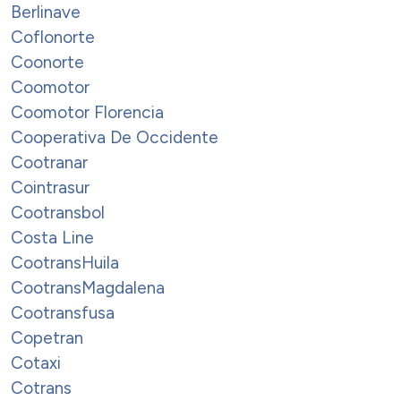
Berlinave
Coflonorte
Coonorte
Coomotor
Coomotor Florencia
Cooperativa De Occidente
Cootranar
Cointrasur
Cootransbol
Costa Line
CootransHuila
CootransMagdalena
Cootransfusa
Copetran
Cotaxi
Cotrans