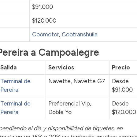
$91.000
$120.000
Coomotor
,
Cootranshuila
 Pereira a Campoalegre
Salida
Servicios
Precio
Terminal de
Navette, Navette G7
Desde
Pereira
$91.000
Terminal de
Preferencial Vip,
Desde
Pereira
Doble Yo
$120.000
pendiendo el día y disponibilidad de tiquetes, en
hasta en un 15% o 20% las tarifas.En muchas empres