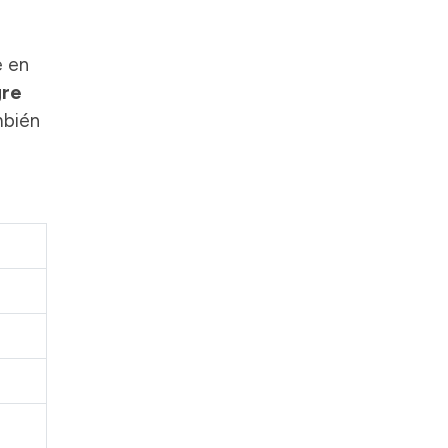
e en
gre
mbién