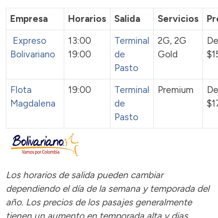
Empresa
Horarios
Salida
Servicios
Pr
Expreso
13:00
Terminal
2G, 2G
De
Bolivariano
19:00
de
Gold
$1
Pasto
Flota
19:00
Terminal
Premium
De
Magdalena
de
$1
Pasto
Los horarios de salida pueden cambiar
dependiendo el día de la semana y temporada del
año.
Los precios de los pasajes generalmente
tienen un aumento
en temporada alta y dias