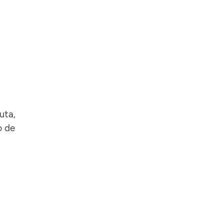
uta,
o de