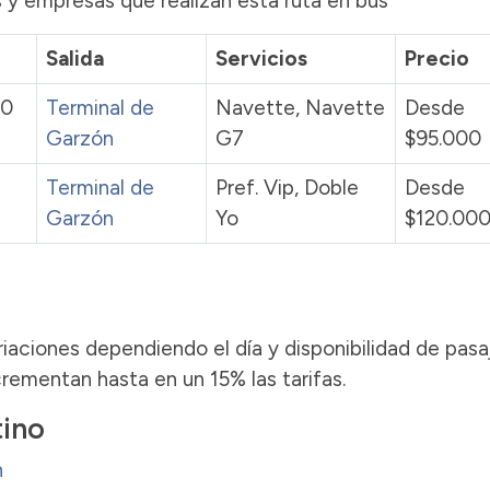
 y empresas que realizan esta ruta en bus
Salida
Servicios
Precio
00
Terminal de
Navette, Navette
Desde
Garzón
G7
$95.000
Terminal de
Pref. Vip, Doble
Desde
Garzón
Yo
$120.00
iaciones dependiendo el día y disponibilidad de pasa
ementan hasta en un 15% las tarifas.
tino
n