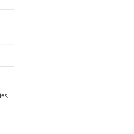
0
jes,