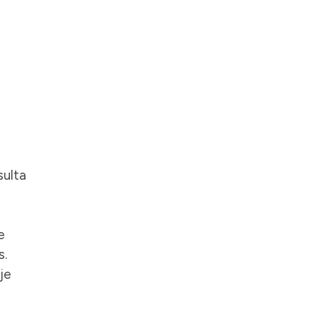
sulta
e
s.
je