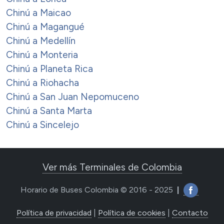
Chinú a Maicao
Chinú a Magangué
Chinú a Medellín
Chinú a Monteria
Chinú a Planeta Rica
Chinú a Riohacha
Chinú a San Juan Nepomuceno
Chinú a Santa Marta
Chinú a Sincelejo
Ver más Terminales de Colombia
Horario de Buses Colombia © 2016 - 2025
|
Política de privacidad
|
Política de cookies
|
Contacto