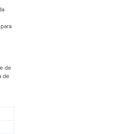
da
 para
je de
a de