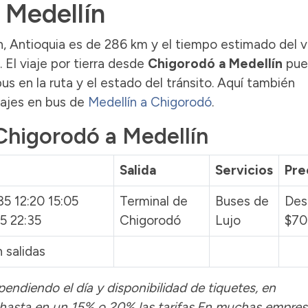
 Medellín
n, Antioquia es de 286 km y el tiempo estimado del v
El viaje por tierra desde
Chigorodó a Medellín
pu
us en la ruta y el estado del tránsito. Aquí también
sajes en bus de
Medellín a Chigorodó
.
Chigorodó a Medellín
Salida
Servicios
Pre
35 12:20 15:05
Terminal de
Buses de
Des
35 22:35
Chigorodó
Lujo
$70
 salidas
pendiendo el día y disponibilidad de tiquetes, en
hasta en un 15% o 20% las tarifas.En muchas empres