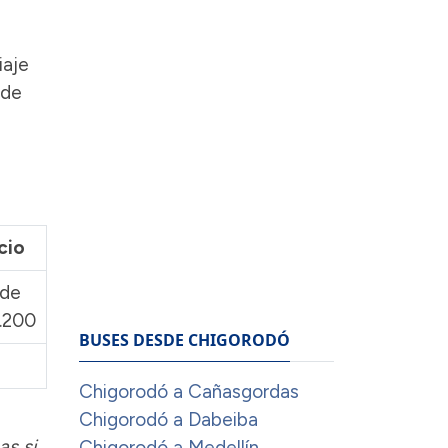
iaje
ede
cio
de
.200
BUSES DESDE CHIGORODÓ
Chigorodó a Cañasgordas
Chigorodó a Dabeiba
as si
Chigorodó a Medellín