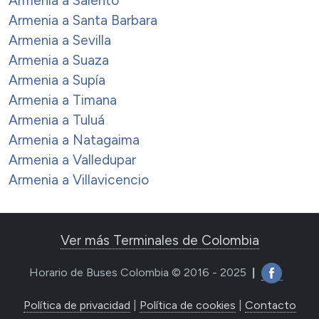
Armenia a Salento
Armenia a Santa Barbara
Armenia a Sevilla
Armenia a Suaza
Armenia a Supía
Armenia a Timana
Armenia a Tuluá
Armenia a Natagaima
Armenia a Valledupar
Armenia a Villavicencio
Ver más Terminales de Colombia
Horario de Buses Colombia © 2016 - 2025
|
Política de privacidad
|
Política de cookies
|
Contacto