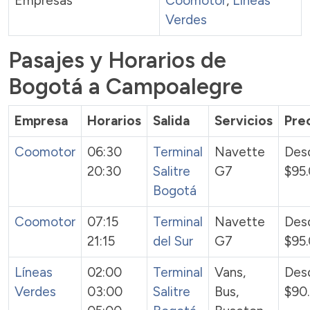
Empresas
Coomotor
,
Líneas
Verdes
Pasajes y Horarios de
Bogotá a Campoalegre
Empresa
Horarios
Salida
Servicios
Pre
Coomotor
06:30
Terminal
Navette
Des
20:30
Salitre
G7
$95
Bogotá
Coomotor
07:15
Terminal
Navette
Des
21:15
del Sur
G7
$95
Líneas
02:00
Terminal
Vans,
Des
Verdes
03:00
Salitre
Bus,
$90